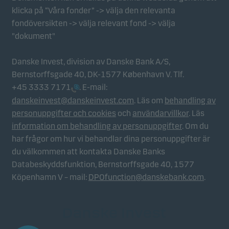
klicka på “Våra fonder” -> välja den relevanta
fondöversikten -> välja relevant fond -> välja
"dokument"
Danske Invest, division av Danske Bank A/S,
Bernstorffsgade 40, DK-1577 København V. Tlf.
+45 3333 7171
. E-mail:
danskeinvest@danskeinvest.com
. Läs om
behandling av
personuppgifter och cookies
och
användarvillkor
. Läs
information om behandling av personuppgifter
. Om du
har frågor om hur vi behandlar dina personuppgifter är
du välkommen att kontakta Danske Banks
Databeskyddsfunktion, Bernstorffsgade 40, 1577
Köpenhamn V – mail:
DPOfunction@danskebank.com
.