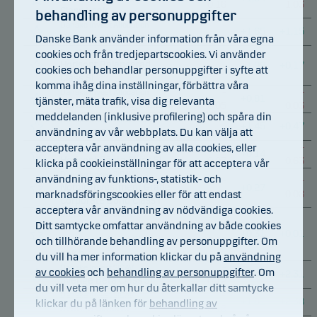
0,16
1,03
Class I-sek
behandling av personuppgifter
–
Danske Invest Allocation
+
1,65
+
1,15
Horisont Aktie Class SI
Danske Bank använder information från våra egna
0,10
Danske Invest Allocation
cookies och från tredjepartscookies. Vi använder
–
Horisont Balanserad
+
1,09
+
0,17
cookies och behandlar personuppgifter i syfte att
0,07
Class SI
komma ihåg dina inställningar, förbättra våra
–
–
Danske Invest Allocation
+
0,81
tjänster, mäta trafik, visa dig relevanta
Horisont Försiktig Class SI
0,05
0,03
meddelanden (inklusive profilering) och spåra din
–
Danske Invest Allocation
+
1,45
+
0,47
användning av vår webbplats. Du kan välja att
Horisont Offensiv Class SI
0,06
acceptera vår användning av alla cookies, eller
–
–
Danske Invest Allocation
+
0,14
Horisont Ränta Class SI
0,07
0,63
klicka på cookieinställningar för att acceptera vår
Danske Invest SICAV
användning av funktions-, statistik- och
–
–
Nordic Investment Grade
+
0,27
marknadsföringscookies eller för att endast
0,03
0,08
Corporate Bond Class I
acceptera vår användning av nödvändiga cookies.
Danske Invest SICAV
Ditt samtycke omfattar användning av både cookies
Nordic Investment Grade
–
+
0,31
+
0,01
Corporate Bond Class I-
och tillhörande behandling av personuppgifter. Om
0,02
nok h
du vill ha mer information klickar du på
användning
–
Danske Invest SICAV
av cookies
och
behandling av personuppgifter
. Om
+
2,44
+
2,31
Sverige Beta Class SI
0,12
du vill veta mer om hur du återkallar ditt samtycke
–
Danske Invest SICAV
+
1,81
+
2,38
klickar du på länken för
behandling av
Sverige Class SI
0,18