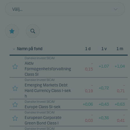
Välj...
Namn på fond
1 d
1 v
1 m
Danske Invest SICAV
Aktiv
–
+
1,07
+
1,04
Förmögenhetsförvaltning
0,15
Class SI
Danske Invest SICAV
Emerging Markets Debt
–
–
+
0,72
Hard Currency Class I-sek
0,19
0,71
h
Danske Invest SICAV
+
0,06
+
0,43
+
0,63
Europe Class SI-sek
Danske Invest SICAV
–
–
European Corporate
+
0,36
0,03
0,41
Green Bond Class I
Danske Invest SICAV