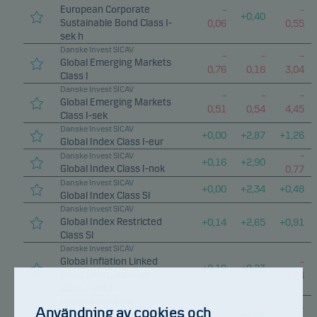
European Corporate
–
–
+
0,40
Sustainable Bond Class I-
0,06
0,55
sek h
Danske Invest SICAV
–
–
–
Global Emerging Markets
0,76
0,18
3,04
Class I
Danske Invest SICAV
–
–
–
Global Emerging Markets
0,51
0,54
4,45
Class I-sek
Danske Invest SICAV
+
0,00
+
2,87
+
1,26
Global Index Class I-eur
–
Danske Invest SICAV
+
0,16
+
2,90
Global Index Class I-nok
0,77
Danske Invest SICAV
+
0,00
+
2,34
+
0,48
Global Index Class SI
Danske Invest SICAV
Global Index Restricted
+
0,14
+
2,65
+
0,91
Class SI
Danske Invest SICAV
Global Inflation Linked
–
+
0,10
+
0,23
Bond Short Duration
0,24
Class I-sek h
Danske Invest SICAV
–
–
Användning av cookies och
Global Sustainable Future
+
1,94