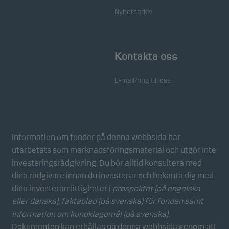
hos besökare på vår webbplats i aggregerad form.
Nyhetsarkiv
Detta gör det möjligt för oss att mäta och optimera
webbplatsens effektivitet.
Kontakta oss
Marknadsföringscookies
Marknadsföringscookies gör det möjligt för oss att
E-mail/ring till oss
identifiera dig (din enhet) och att profilera ditt
beteende så att vi kan tillhandahålla dig relevant
innehåll.
Information om fonder på denna webbsida har
utarbetats som marknadsföringsmaterial och utgör inte
investeringsrådgivning. Du bör alltid konsultera med
dina rådgivare innan du investerar och bekanta dig med
dina investerarrättigheter i
prospektet (på engelska
eller danska), faktablad
(på svenska) för fonden samt
information om kundklagomål (på svenska)
.
Dokumenten kan erhållas på denna webbsida genom att