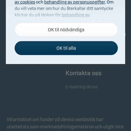
av cookies
och
behandling av personuppgifter
. Om
du vill veta mer om hur du återkallar ditt samtycke
Om Danske Invest
Köp & sälj
klickar du på länken för
behandling av
Bekämpning av ekonomisk
personuppgifter och cookies
längst ned på vår
brottslighet
webbplats.
OK til nödvändiga
Investerarinformation
Whistleblowing
OK til alla
Nyhetsarkiv
Nödvändiga cookies
Nödvändiga cookies hjälper till att få vår webbplats
att fungera genom att aktivera grundläggande
funktioner som sidnavigering och tillgång till säkra
Kontakta oss
områden på vår webbplats.
E-mail/ring till oss
Funktionscookies
Funktionscookies (eller inställningscookies) gör det
möjligt för vår webbplats att komma ihåg dina
inställningar och de påverkar hur sidorna visas.
Information om fonder på denna webbsida har
utarbetats som marknadsföringsmaterial och utgör inte