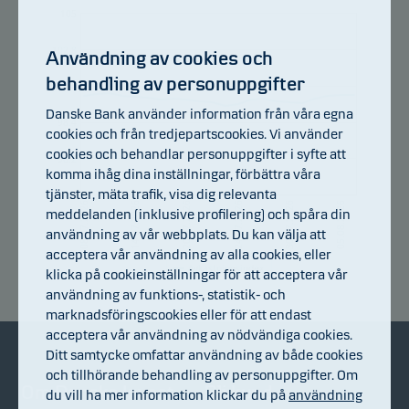
105
102.8
Användning av cookies och
behandling av personuppgifter
100.6
Danske Bank använder information från våra egna
98.4
cookies och från tredjepartscookies. Vi använder
cookies och behandlar personuppgifter i syfte att
96.2
komma ihåg dina inställningar, förbättra våra
tjänster, mäta trafik, visa dig relevanta
94
24.07.2026
14.07.2026
30.07.2026
20.07.2026
05.08.2026
08.07.2026
meddelanden (inklusive profilering) och spåra din
användning av vår webbplats. Du kan välja att
acceptera vår användning av alla cookies, eller
Avkastningsindex
klicka på cookieinställningar för att acceptera vår
användning av funktions-, statistik- och
marknadsföringscookies eller för att endast
acceptera vår användning av nödvändiga cookies.
Ditt samtycke omfattar användning av både cookies
och tillhörande behandling av personuppgifter. Om
Om Danske Invest
Bli kund
du vill ha mer information klickar du på
användning