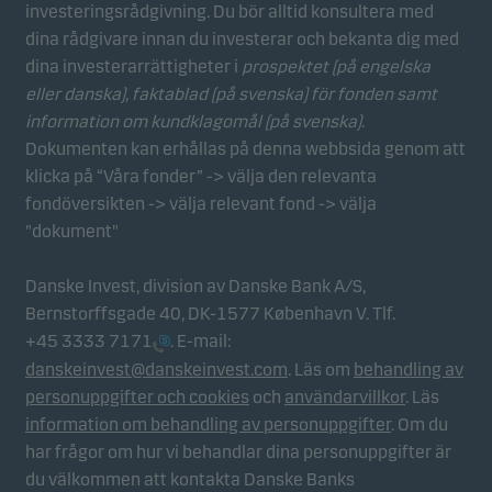
investeringsrådgivning. Du bör alltid konsultera med
Statistikcookies
dina rådgivare innan du investerar och bekanta dig med
Vi använder statistikcookies för att spåra beteendet
dina investerarrättigheter i
prospektet (på engelska
hos besökare på vår webbplats i aggregerad form.
eller danska), faktablad
(på svenska) för fonden samt
Detta gör det möjligt för oss att mäta och optimera
information om kundklagomål (på svenska)
.
webbplatsens effektivitet.
Dokumenten kan erhållas på denna webbsida genom att
klicka på “Våra fonder” -> välja den relevanta
fondöversikten -> välja relevant fond -> välja
Marknadsföringscookies
"dokument"
Marknadsföringscookies gör det möjligt för oss att
identifiera dig (din enhet) och att profilera ditt
Danske Invest, division av Danske Bank A/S,
beteende så att vi kan tillhandahålla dig relevant
Bernstorffsgade 40, DK-1577 København V. Tlf.
innehåll.
+45 3333 7171
. E-mail:
danskeinvest@danskeinvest.com
. Läs om
behandling av
personuppgifter och cookies
och
användarvillkor
. Läs
information om behandling av personuppgifter
. Om du
har frågor om hur vi behandlar dina personuppgifter är
du välkommen att kontakta Danske Banks