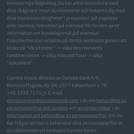
investeringsrådgivning. Du bör alltid konsultera med
Statistikcookies
dina rådgivare innan du investerar och bekanta dig med
Vi använder statistikcookies för att spåra beteendet
dina investerarrättigheter i
prospektet (på engelska
hos besökare på vår webbplats i aggregerad form.
eller danska), faktablad
(på svenska) för fonden samt
Detta gör det möjligt för oss att mäta och optimera
information om kundklagomål (på svenska)
.
webbplatsens effektivitet.
Dokumenten kan erhållas på denna webbsida genom att
klicka på “Våra fonder” -> välja den relevanta
fondöversikten -> välja relevant fond -> välja
Marknadsföringscookies
"dokument"
Marknadsföringscookies gör det möjligt för oss att
identifiera dig (din enhet) och att profilera ditt
Danske Invest, division av Danske Bank A/S,
beteende så att vi kan tillhandahålla dig relevant
Bernstorffsgade 40, DK-1577 København V. Tlf.
innehåll.
+45 3333 7171
. E-mail:
danskeinvest@danskeinvest.com
. Läs om
behandling av
personuppgifter och cookies
och
användarvillkor
. Läs
information om behandling av personuppgifter
. Om du
har frågor om hur vi behandlar dina personuppgifter är
du välkommen att kontakta Danske Banks