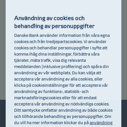
105
103
Användning av cookies och
behandling av personuppgifter
101
Danske Bank använder information från våra egna
99
cookies och från tredjepartscookies. Vi använder
cookies och behandlar personuppgifter i syfte att
97
komma ihåg dina inställningar, förbättra våra
tjänster, mäta trafik, visa dig relevanta
95
14.07.2026
20.07.2026
24.07.2026
30.07.2026
05.08.2026
08.07.2026
meddelanden (inklusive profilering) och spåra din
användning av vår webbplats. Du kan välja att
acceptera vår användning av alla cookies, eller
Avkastningsindex
klicka på cookieinställningar för att acceptera vår
användning av funktions-, statistik- och
marknadsföringscookies eller för att endast
acceptera vår användning av nödvändiga cookies.
Ditt samtycke omfattar användning av både cookies
och tillhörande behandling av personuppgifter. Om
Om Danske Invest
Bli kund
du vill ha mer information klickar du på
användning