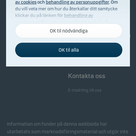
av cookies
och
behandling av personuppgifter
. Om
du vill veta mer om hur du återkallar ditt samtycke
Om Danske Invest
Köp & sälj
klickar du på länken för
behandling av
Bekämpning av ekonomisk
personuppgifter och cookies
längst ned på vår
brottslighet
webbplats.
OK til nödvändiga
Investerarinformation
Whistleblowing
OK til alla
Nyhetsarkiv
Nödvändiga cookies
Nödvändiga cookies hjälper till att få vår webbplats
att fungera genom att aktivera grundläggande
funktioner som sidnavigering och tillgång till säkra
Kontakta oss
områden på vår webbplats.
E-mail/ring till oss
Funktionscookies
Funktionscookies (eller inställningscookies) gör det
möjligt för vår webbplats att komma ihåg dina
inställningar och de påverkar hur sidorna visas.
Information om fonder på denna webbsida har
utarbetats som marknadsföringsmaterial och utgör inte