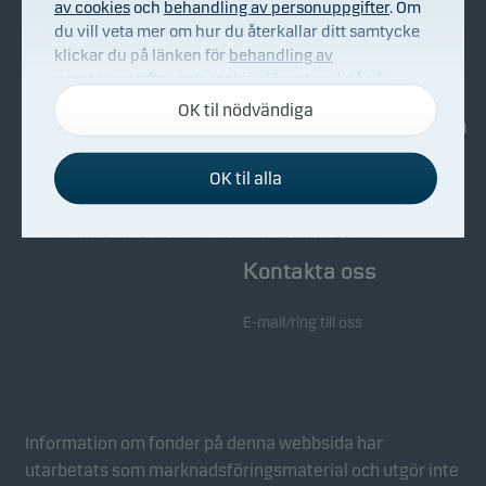
av cookies
och
behandling av personuppgifter
. Om
du vill veta mer om hur du återkallar ditt samtycke
Om Danske Invest
Köp & sälj
klickar du på länken för
behandling av
Bekämpning av ekonomisk
personuppgifter och cookies
längst ned på vår
brottslighet
webbplats.
OK til nödvändiga
Investerarinformation
Whistleblowing
OK til alla
Nyhetsarkiv
Nödvändiga cookies
Nödvändiga cookies hjälper till att få vår webbplats
att fungera genom att aktivera grundläggande
funktioner som sidnavigering och tillgång till säkra
Kontakta oss
områden på vår webbplats.
E-mail/ring till oss
Funktionscookies
Funktionscookies (eller inställningscookies) gör det
möjligt för vår webbplats att komma ihåg dina
inställningar och de påverkar hur sidorna visas.
Information om fonder på denna webbsida har
utarbetats som marknadsföringsmaterial och utgör inte