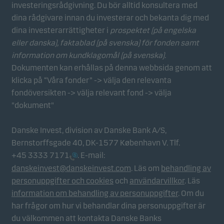
investeringsrådgivning. Du bör alltid konsultera med
Statistikcookies
dina rådgivare innan du investerar och bekanta dig med
Vi använder statistikcookies för att spåra beteendet
dina investerarrättigheter i
prospektet (på engelska
hos besökare på vår webbplats i aggregerad form.
eller danska), faktablad
(på svenska) för fonden samt
Detta gör det möjligt för oss att mäta och optimera
information om kundklagomål (på svenska)
.
webbplatsens effektivitet.
Dokumenten kan erhållas på denna webbsida genom att
klicka på “Våra fonder” -> välja den relevanta
fondöversikten -> välja relevant fond -> välja
Marknadsföringscookies
"dokument"
Marknadsföringscookies gör det möjligt för oss att
identifiera dig (din enhet) och att profilera ditt
Danske Invest, division av Danske Bank A/S,
beteende så att vi kan tillhandahålla dig relevant
Bernstorffsgade 40, DK-1577 København V. Tlf.
innehåll.
+45 3333 7171
. E-mail:
danskeinvest@danskeinvest.com
. Läs om
behandling av
personuppgifter och cookies
och
användarvillkor
. Läs
information om behandling av personuppgifter
. Om du
har frågor om hur vi behandlar dina personuppgifter är
du välkommen att kontakta Danske Banks