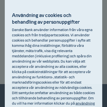
105
102.8
Användning av cookies och
behandling av personuppgifter
100.6
Danske Bank använder information från våra egna
98.4
cookies och från tredjepartscookies. Vi använder
cookies och behandlar personuppgifter i syfte att
96.2
komma ihåg dina inställningar, förbättra våra
tjänster, mäta trafik, visa dig relevanta
94
23.07.2026
13.07.2026
29.07.2026
17.07.2026
04.08.2026
07.07.2026
meddelanden (inklusive profilering) och spåra din
användning av vår webbplats. Du kan välja att
acceptera vår användning av alla cookies, eller
Avkastningsindex
klicka på cookieinställningar för att acceptera vår
användning av funktions-, statistik- och
marknadsföringscookies eller för att endast
acceptera vår användning av nödvändiga cookies.
Ditt samtycke omfattar användning av både cookies
och tillhörande behandling av personuppgifter. Om
Om Danske Invest
Bli kund
du vill ha mer information klickar du på
användning