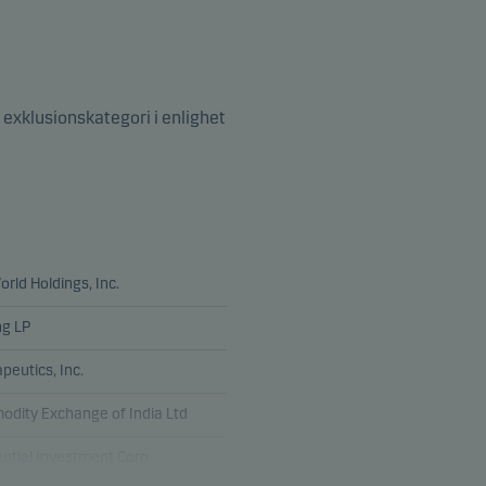
 exklusionskategori i enlighet
rld Holdings, Inc.
ng LP
peutics, Inc.
odity Exchange of India Ltd
ntial Investment Corp