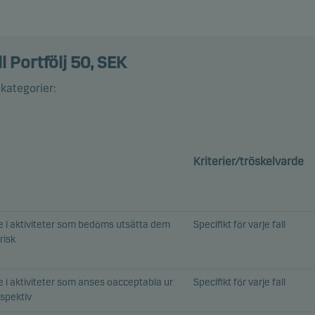
l Portfölj 50, SEK
skategorier:
Kriterier/tröskelvärde
e i aktiviteter som bedöms utsätta dem
Specifikt för varje fall
risk
 i aktiviteter som anses oacceptabla ur
Specifikt för varje fall
rspektiv