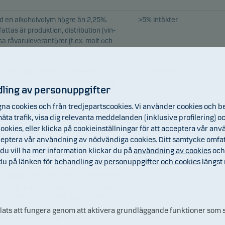
d en alkoholvolym högre än 2,25%.
>5% intäkter
tas är produktion, distribution (vin-
ssa råvaruleverantörer (t.ex. malt och
å en match eller ett evenemang, t.ex.
>5% intäkter
spel, spelautomater och lotterier. Flera
ling av personuppgifter
fattas (speloperatörer, kasinon,
vissa distributionsaktiviteter.
na cookies och från tredjepartscookies. Vi använder cookies och b
, mäta trafik, visa dig relevanta meddelanden (inklusive profilering
>0% intäkter
ookies, eller klicka på cookieinställningar för att acceptera vår anvä
cceptera vår användning av nödvändiga cookies. Ditt samtycke omfa
du vill ha mer information klickar du på
användning av cookies
oc
 du på länken för
behandling av personuppgifter och cookies
längst 
spridningsavtalet
v omfattas en större del av värdekedjan:
säljning, huvudentreprenader, viktiga
everantörer av viktiga komponenter.
plats att fungera genom att aktivera grundläggande funktioner som s
ats, utformats eller modifierats för
>5% intäkter