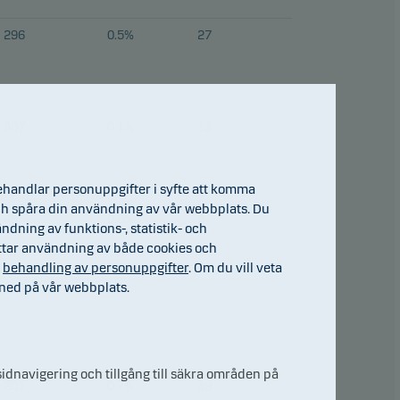
296
0.5%
27
307
0.1%
13
ehandlar personuppgifter i syfte att komma
) och spåra din användning av vår webbplats. Du
45
0.0%
0
ndning av funktions-, statistik- och
ttar användning av både cookies och
h
behandling av personuppgifter
. Om du vill veta
ned på vår webbplats.
idnavigering och tillgång till säkra områden på
201
0.7%
39