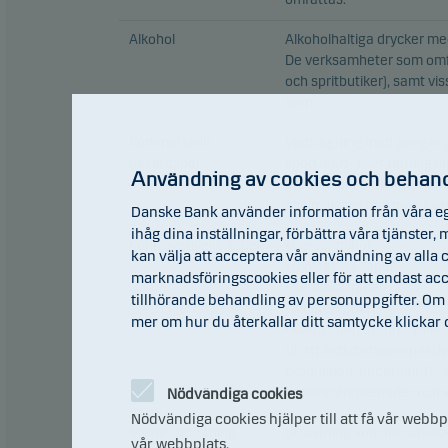
Alkohol
Alkoholhaltiga drycker me
De verksamheter som omfat
och spritbutiker), samt vi
korn)
Kommersiellt
Vadslagning med pengar p
hasardspel
sport, kort- eller tärnings
Användning av cookies och behand
produktionsaktiviteter om
spelmäklare etc) men även 
Danske Bank använder information från våra eg
ihåg dina inställningar, förbättra våra tjänster
Kontroversiella vapen
• Personminor
kan välja att acceptera vår användning av alla c
• Biologiska vapen
marknadsföringscookies eller för att endast a
• Kemiska vapen
tillhörande behandling av personuppgifter. Om 
• Klustervapen
mer om hur du återkallar ditt samtycke klickar
• Kärnvapen utanför icke-
Ur ett aktivitetsperspekti
produktion, underhåll, för
underentreprenader och l
Nödvändiga cookies
Nödvändiga cookies hjälper till att få vår webb
Militär utrustning
Utrustning som har utveckl
vår webbplats.