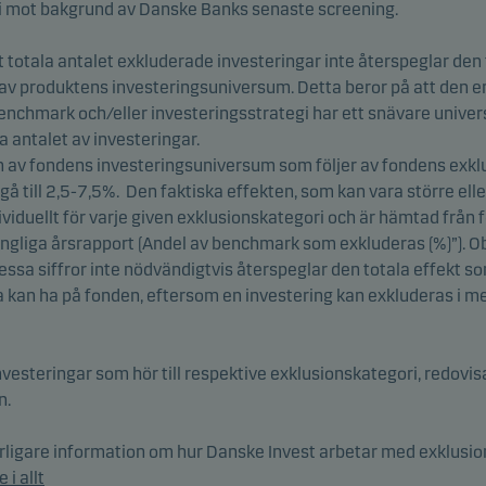
ri mot bakgrund av Danske Banks senaste screening.
t totala antalet exkluderade investeringar inte återspeglar den
v produktens investeringsuniversum. Detta beror på att den e
nchmark och/eller investeringsstrategi har ett snävare unive
a antalet av investeringar.
 av fondens investeringsuniversum som följer av fondens exkl
gå till 2,5-7,5%. Den faktiska effekten, som kan vara större ell
ividuellt för varje given exklusionskategori och är hämtad från
ängliga årsrapport (Andel av benchmark som exkluderas (%)”). O
sa siffror inte nödvändigtvis återspeglar den totala effekt s
 kan ha på fonden, eftersom en investering kan exkluderas i m
vesteringar som hör till respektive exklusionskategori, redovisa
n.
erligare information om hur Danske Invest arbetar med exklusio
 i allt