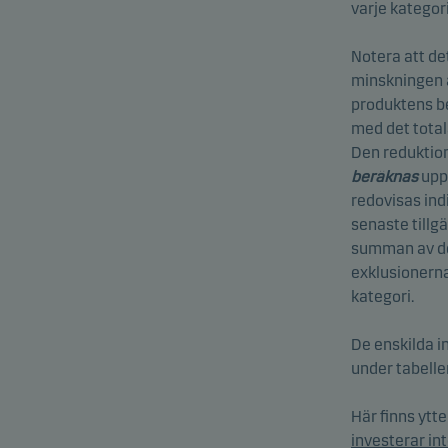
varje katego
Notera att de
minskningen a
produktens be
med det total
Den reduktion
beräknas
upp
redovisas ind
senaste tillg
summan av des
exklusionerna
kategori.
De enskilda in
under tabelle
Här finns ytt
investerar inte