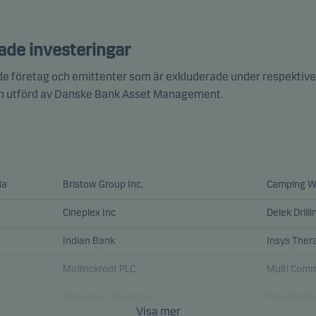
ade investeringar
 de företag och emittenter som är exkluderade under respektive
n utförd av Danske Bank Asset Management.
da
Bristow Group Inc.
Camping Wo
Cineplex Inc
Delek Drilli
Indian Bank
Insys Thera
.
Mallinckrodt PLC
Multi Comm
Nemaska Lithium Inc
New Reside
Visa mer