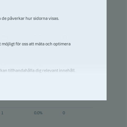
h de påverkar hur sidorna visas.
368
0.3%
47
 möjligt för oss att mäta och optimera
53
0.0%
9
 kan tillhandahålla dig relevant innehåll.
1
0.0%
0