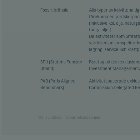
Fossilt bränsle
Alla typer av kolvätehalti
förekommer i jordskorpan
(inklusive kol, olja, naturg
tunga oljor).
De aktiviteter som omfatt
värdekedjan: prospektering
lagring, service och kraft
SPU (Statens Pensjon
Företag på den exklusion
Utland)
Investment Management/
PAB (Paris Aligned
Aktivitetsbaserade exklusio
Benchmark)
Commission Delegated Re
*Del av Utökad hållbarhetsscreening