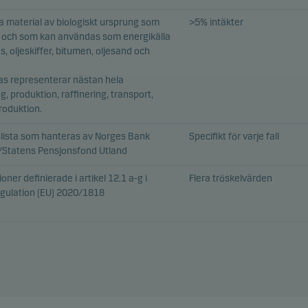
ga material av biologiskt ursprung som
>5% intäkter
 och som kan användas som energikälla
as, oljeskiffer, bitumen, oljesand och
as representerar nästan hela
, produktion, raffinering, transport,
produktion.
slista som hanteras av Norges Bank
Specifikt för varje fall
Statens Pensjonsfond Utland
ner definierade i artikel 12.1 a-g i
Flera tröskelvärden
gulation (EU) 2020/1818