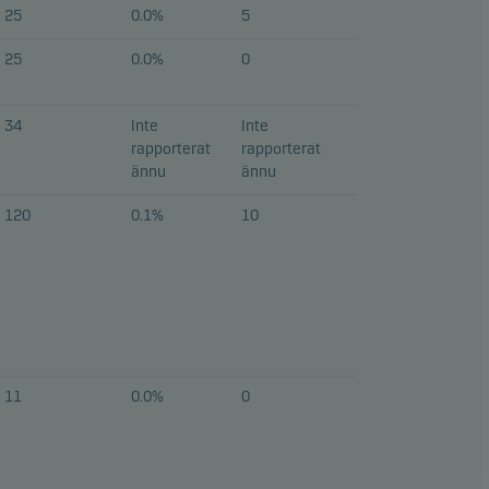
25
0.0%
5
25
0.0%
0
34
Inte
Inte
rapporterat
rapporterat
ännu
ännu
120
0.1%
10
11
0.0%
0