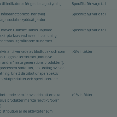
 till indikatorer för god bolagsstyrning
Specifikt för varje fall
hållbarhetspraxis, har svag
Specifikt för varje fall
svaga sociala skyddsåtgärder
r kraven i Danske Banks utökade
Specifikt för varje fall
kärpta krav vad avser inblandning i
eptabla i förhållande till normer.
elvis är tillverkade av bladtobak och som
>5% intäkter
s, tuggas eller snusas (inklusive
ch andra ”nästa generations produkter”).
processen omfattas, t.ex. odling av blad,
tning. Ur ett distributionsperspektiv
 av slutprodukter och specialicerade
llt beteende som är avsedda att orsaka
>1% intäkter
sive produkter märkta ”erotik”, ”porr”
).
istribution är de aktiviteter som