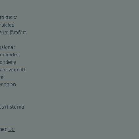
 faktiska
nskilda
rsum jämfört
usioner
er mindre,
 fondens
bservera att
om
er än en
s i listorna
ner:
Du