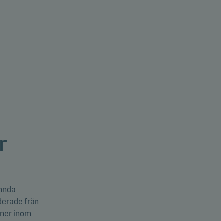
r
ämnda
uderade från
oner inom