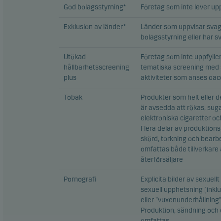
God bolagsstyrning*
Företag som inte lever upp
Exklusion av länder*
Länder som uppvisar svag 
bolagsstyrning eller har 
Utökad
Företag som inte uppfylle
hållbarhetsscreening
tematiska screening med s
plus
aktiviteter som anses oacc
Tobak
Produkter som helt eller d
är avsedda att rökas, suga
elektroniska cigaretter o
Flera delar av produktions
skörd, torkning och bearbe
omfattas både tillverkare
återförsäljare
Pornografi
Explicita bilder av sexue
sexuell upphetsning (inklu
eller ”vuxenunderhållning”
Produktion, sändning och d
omfattas.