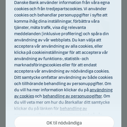
Danske Bank använder information från våra egna
cookies och från tredjepartscookies. Vi använder
cookies och behandlar personuppgifter i syfte att
komma ihåg dina inställningar, förbättra våra
tjänster, mäta trafik, visa dig relevanta
meddelanden (inklusive profilering) och spåra din
Michael Petry
användning av vår webbplats. Du kan välja att
Titel:
Chief Portfolio Manager
acceptera vår användning av alla cookies, eller
klicka på cookieinställningar för att acceptera vår
Bakgrund:
HD (Finansiering)
användning av funktions-, statistik- och
Antal års erfarenhet:
31
marknadsföringscookies eller för att endast
acceptera vår användning av nödvändiga cookies.
Ditt samtycke omfattar användning av både cookies
och tillhörande behandling av personuppgifter. Om
du vill ha mer information klickar du på
användning
Danske Bank Asset Management är en
av cookies
och
behandling av personuppgifter
. Om
internationell kapitalförvaltare och en del av
du vill veta mer om hur du återkallar ditt samtycke
Danske Bank koncernen.
klickar du på länken för
behandling av
personuppgifter och cookies
längst ned på vår
webbplats.
Danske Bank Asset Management är primär
OK til nödvändiga