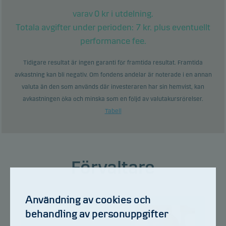
0
kr i utdelning.
varav
Totala avgifter under perioden:
7
kr. plus eventuellt
performance fee.
Tidigare resultat är ingen garanti för framtida resultat. Framtida
avkastning kan bli negativ. Om fondens andelar är noterade i en annan
valuta än den som används där investeraren har sin hemvist, kan
avkastningen öka och minska som en följd av valutakursrörelser.
Tabell
Förvaltare
Användning av cookies och
behandling av personuppgifter