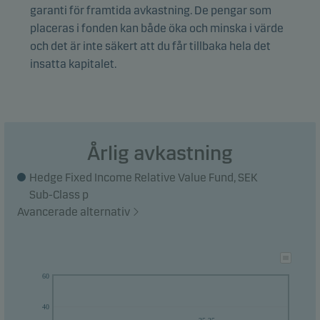
garanti för framtida avkastning. De pengar som
hävstångsmetoder för att öka eller skydda
placeras i fonden kan både öka och minska i värde
portföljen.
och det är inte säkert att du får tillbaka hela det
insatta kapitalet.
Bruttoexponeringen är maximerad till 150 gånger
förmögenhetens värde.
Investeringsstrategin är aktiv. Det betyder att det
kan förekomma markanta avvikelser i
Årlig avkastning
avkastningen i förhållande till den alternativa
investeringsfondens målsättning.
Hedge Fixed Income Relative Value Fund, SEK
Sub-Class p
Fonden är kategoriserad i enlighet med SFDR
Avancerade alternativ
Article 8 och främjar miljörelaterade och/eller
sociala egenskaper samt följer praxis för god
bolagsstyrning genom screening, exklusioner,
60
investeringsanalyser och -beslut samt aktivt
ägarskap. Fonden följer Danske Invests policy för
40
ansvarsfulla investeringar.