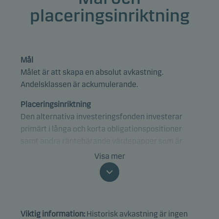
placeringsinriktning
Mål
Målet är att skapa en absolut avkastning.
Andelsklassen är ackumulerande.
Placeringsinriktning
Den alternativa investeringsfonden investerar
primärt i långa och korta obligationspositioner
samt andra räntebärande värdepapper som är
upptagna på eller handlas via en erkänd marknad
Visa mer
och som emitteras av kreditinstitut och regeringar
i ett OECD-land.
Den alternativa investeringsfonden använder i hög
Viktig information:
Historisk avkastning är ingen
grad derivatinstrument och olika